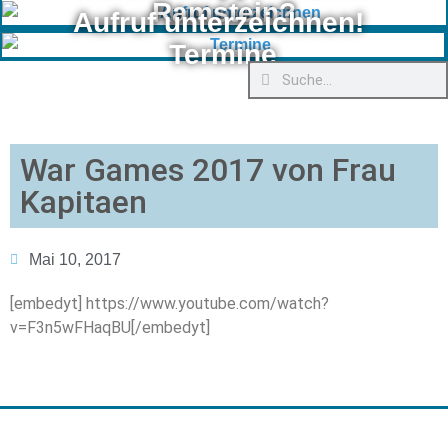
Ramstein?
Aufruf unterzeichnen!
Termine
War Games 2017 von Frau
Kapitaen
Mai 10, 2017
[embedyt] https://www.youtube.com/watch?
v=F3n5wFHaqBU[/embedyt]