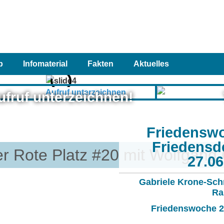
p
Infomaterial
Fakten
Aktuelles
ufruf unterzeichnen!
Friedensw
Friedensd
er Rote Platz #20 mit Wolfgang
27.0
Gabriele Krone-Sch
Ra
Friedenswoche 20