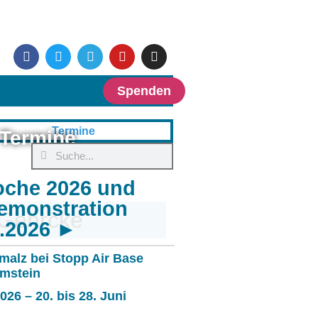
Spenden
Termine
oche 2026 und
emonstration
 Gehrcke
6.2026 ►
malz bei Stopp Air Base
mstein
26 – 20. bis 28. Juni