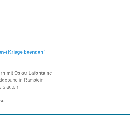
en-) Kriege beenden“
rn mit Oskar Lafontaine
ndgebung in Ramstein
rslautern
ase