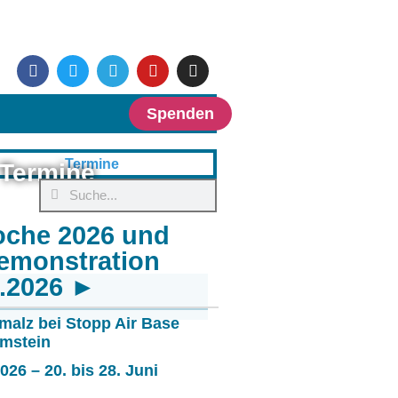
Spenden
Termine
oche 2026 und
emonstration
6.2026 ►
malz bei Stopp Air Base
mstein
26 – 20. bis 28. Juni