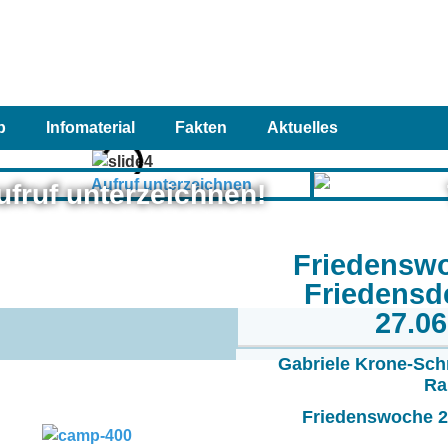
p
Infomaterial
Fakten
Aktuelles
ufruf unterzeichnen!
Friedensw
Friedensd
27.0
Gabriele Krone-Sch
Ra
Friedenswoche 20