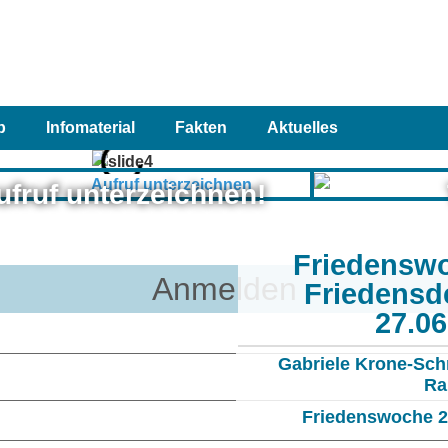
p
Infomaterial
Fakten
Aktuelles
ufruf unterzeichnen!
Friedensw
Anmelden
Friedensd
27.0
Gabriele Krone-Sch
Ra
Friedenswoche 20