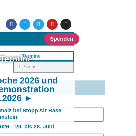
Spenden
Termine
oche 2026 und
emonstration
6.2026 ►
malz bei Stopp Air Base
mstein
26 – 20. bis 28. Juni