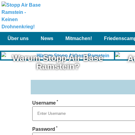
Über uns
News
Mitmachen!
Friedenscam
Warum Stopp Air Base
A
Ramstein?
*
Username
*
Password