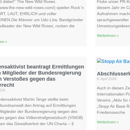
nd dabei!“ The New Wild Roses
Fluke unser PR-Ko
//www.the-new-wild-roses.com/) spielen Rock`n
diesem Jahr im C
ART, LAUT, EHRLICH und voller
Aufnahmen machen
NEN.Die Männer um Udo Löw, Bandgründer
sprachgewandter G
dleader der New Wild Roses, rocken die
Umsetzungsideen
Weiterlesen »
sen »
ensaktivist beantragt Ermittlungen
 Mitglieder der Bundesregierung
Abschlusserk
 Verstoßes gegen das
8. April 2026
rrecht
Auch in diesen Ze
2026
Internationalen P
edensaktivist Martin Singe stellte beim
Vereins „Aktiv fü
bundsanwalt den Antrag auf Ermittlungen
„Stopp Air Base R
itglieder der Bundesregierung wegen des
Friedenswoche
es gegen das Völkerstrafgesetzbuch (VStGB)
Weiterlesen »
en das Gewaltverbot der UN-Charta – §