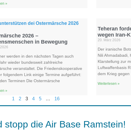
sen »
Teheran ford
wegen Iran-K
märsche 2026 –
20. März 2026
densmenschen in Bewegung
 2026
Der iranische Bot
Nili Ahmadabadi, 
er werden in den nächsten Tagen auch
Klarstellung zur 
Jahr wieder bundesweit zahlreiche
Luftwaffenbasis 
rsche veranstaltet. Die Friedenskooperative
dem Krieg gegen I
er folgendem Link einige Termine aufgeführt:
 den Terminen Die Ostermärsche
Weiterlesen »
sen »
1
2
3
4
5
…
16
 stopp die Air Base Ramstein!