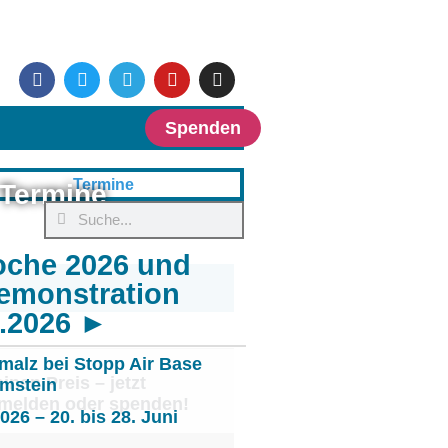
Spenden
Termine
oche 2026 und
emonstration
6.2026 ►
malz bei Stopp Air Base
inen Preis – jetzt
mstein
nmelden oder spenden!
26 – 20. bis 28. Juni