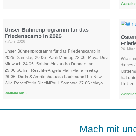
Weiterle
Unser Bühnenprogramm für das
Friedenscamp in 2026
Oster
7. April 2026
Frie
26. März
Unser Bühnenprogramm für das Friedenscamp in
2026: Samstag 20.06.:Pauli Montag 22.06.:Maya Devi
Wie imm
Mittwoch 24.06.:Sabine Alexandra Donnerstag
dieses 
25.06.:Achim ReschkeAngela MahrMana Freitag
Ostermä
26.06.:Dada & AmriteshaLuisa LaakmannThe New
hat unt
Wild RosesPerin DinelkiPauli Samstag 27.06.:Maya
Link zu
Weiterlesen »
Weiterle
Mach mit und