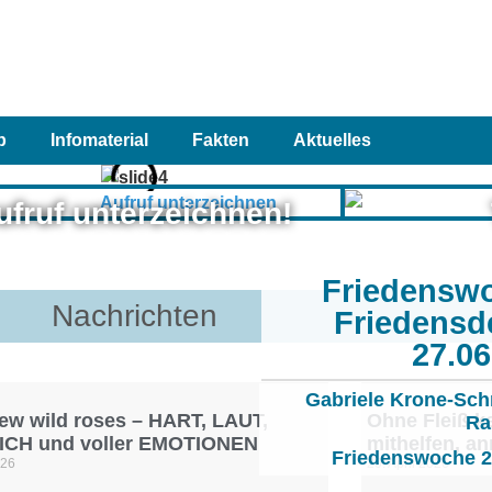
p
Infomaterial
Fakten
Aktuelles
ufruf unterzeichnen!
Friedensw
Nachrichten
Friedensd
27.0
Gabriele Krone-Sch
ew wild roses – HART, LAUT,
Ohne Fleiß ke
Ra
ICH und voller EMOTIONEN
mithelfen, a
Friedenswoche 20
026
20. April 2026