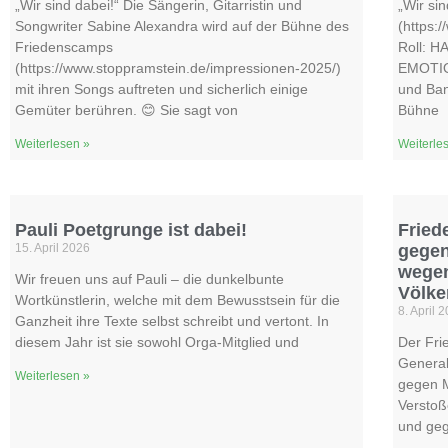
„Wir sind dabei!“ Die Sängerin, Gitarristin und
„Wir si
Songwriter Sabine Alexandra wird auf der Bühne des
(https:
Friedenscamps
Roll: H
(https://www.stoppramstein.de/impressionen-2025/)
EMOTIO
mit ihren Songs auftreten und sicherlich einige
und Ban
Gemüter berühren. 😊 Sie sagt von
Bühne
Weiterlesen »
Weiterle
Pauli Poetgrunge ist dabei!
Fried
15. April 2026
gegen
wegen
Wir freuen uns auf Pauli – die dunkelbunte
Völke
Wortkünstlerin, welche mit dem Bewusstsein für die
8. April 
Ganzheit ihre Texte selbst schreibt und vertont. In
diesem Jahr ist sie sowohl Orga-Mitglied und
Der Fri
General
Weiterlesen »
gegen M
Verstoß
und geg