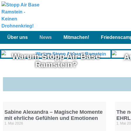
Über uns
News
Mitmachen!
Friedenscam
Warum Stopp Air Base
A
Ramstein?
Sabine Alexandra – Magische Momente
The n
mit ehrliche Gefühlen und Emotionen
EHRL
1. Mai 2026
1. Mai 2