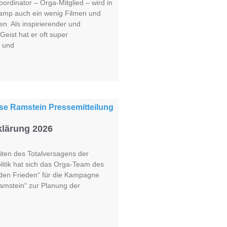
ordinator – Orga-Mitglied – wird in
amp auch ein wenig Filmen und
. Als inspirierender und
eist hat er oft super
 und
lärung 2026
iten des Totalversagens der
olitik hat sich das Orga-Team des
r den Frieden“ für die Kampagne
amstein“ zur Planung der