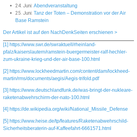
24. Juni:
Abendveranstaltung
25. Juni:
Tanz der Toten – Demonstration vor der Air
Base Ramstein
Der Artikel ist auf den NachDenkSeiten erschienen >
[1]
https://www.swr.de/swraktuell/rheinland-
pfalz/kaiserslautern/ramstein-buergermeister-ralf-hechler-
zum-ukraine-krieg-und-der-air-base-100.html
[2]
https://www.lockheedmartin.com/content/dam/lockheed-
martin/rms/documents/aegis/Aegis-trifold.pdf
[3]
https://www.deutschlandfunk.de/was-bringt-der-nukleare-
raketenabwehrschirm-der-nato-100.html
[4]
https://de.wikipedia.org/wiki/National_Missile_Defense
[5]
https://www.heise.de/tp/features/Raketenabwehrschild-
Sicherheitsberaterin-auf-Kaffeefahrt-6661571.html